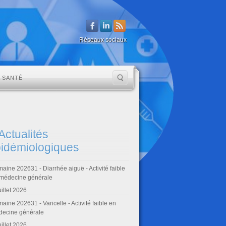
Réseaux sociaux
A SANTÉ
Actualités
idémiologiques
aine 202631 - Diarrhée aiguë - Activité faible
médecine générale
uillet 2026
aine 202631 - Varicelle - Activité faible en
ecine générale
uillet 2026