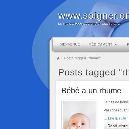
www.soigner.o
Le site qui vous apprend à vous soigner
BIENVENUE
MÉDICAMENT
Posts tagged "rhume"
Posts tagged "
Bébé a un rhume
Le nez de bébé 
Par conséquent, i
…
Lire la suite
Read More