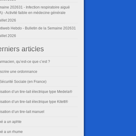
aine 202631 - Infection respiratoire aiguë
A) - Activité faible en médecine générale
uillet 2026
tiweb Hebdo - Bulletin de la Semaine 202631
uillet 2026
rniers articles
rmacien, qu’est-ce que c’est ?
scrire une ordonnance
Sécurité Sociale (en France)
lisation d’un tire-lait électrique type Medela®
lisation d’un tire-lait électrique type Kitett®
lisation d’un tire-lait manuel
é a un aphte
é a un rhume