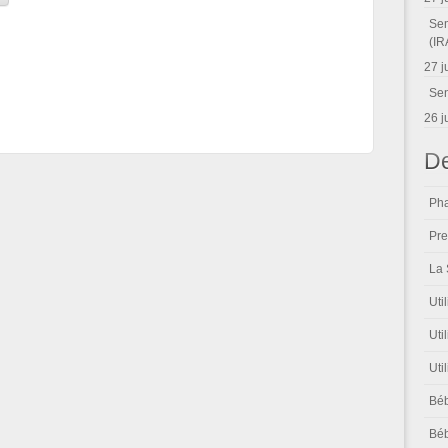
Sem
(IR
27 j
Sen
26 j
De
Pha
Pre
La 
Uti
Uti
Uti
Béb
Béb