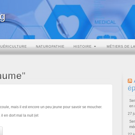
rg
PUÉRICULTURE
NATUROPATHIE
HISTOIRE
MÉTIERS DE L
rhume"
ép
Sem
en 
coule, mais il est encore un peu jeune pour savoir se moucher.
27 j
l en dort mal la nuit (et
Sem
méd
27 j