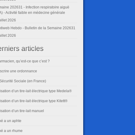
aine 202631 - Infection respiratoire aiguë
A) - Activité faible en médecine générale
uillet 2026
tiweb Hebdo - Bulletin de la Semaine 202631
uillet 2026
rniers articles
rmacien, qu’est-ce que c’est ?
scrire une ordonnance
Sécurité Sociale (en France)
lisation d’un tire-lait électrique type Medela®
lisation d’un tire-lait électrique type Kitett®
lisation d’un tire-lait manuel
é a un aphte
é a un rhume