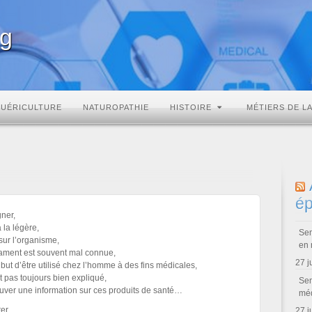
rg
PUÉRICULTURE
NATUROPATHIE
HISTOIRE
MÉTIERS DE L
ép
ner,
la légère,
Sem
sur l’organisme,
en 
cament est souvent mal connue,
27 j
but d’être utilisé chez l’homme à des fins médicales,
 pas toujours bien expliqué,
Sem
rouver une information sur ces produits de santé…
méd
ster…
27 j