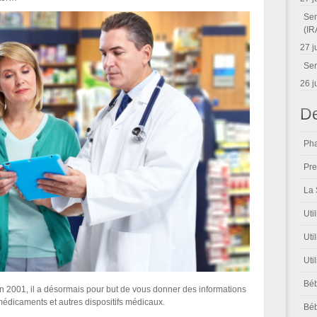
Sem
(IR
27 j
Sen
26 j
De
Pha
Pre
La 
Uti
Uti
Uti
Béb
en 2001, il a désormais pour but de vous donner des informations
médicaments et autres dispositifs médicaux.
Béb