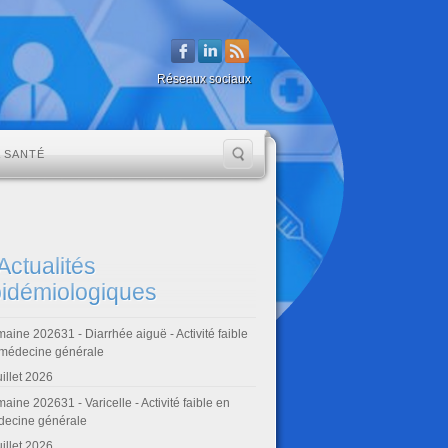
Réseaux sociaux
A SANTÉ
Actualités
idémiologiques
aine 202631 - Diarrhée aiguë - Activité faible
médecine générale
uillet 2026
aine 202631 - Varicelle - Activité faible en
ecine générale
uillet 2026