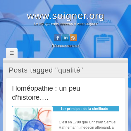
www.soigner.org
Le site qui vous apprend à vous soigner
Réseaux sociaux
Posts tagged "qualité"
Homéopathie : un peu
d’histoire….
1er principe : de la similitude
C’est en 1790 que Christian Samuel
Hahnemann, médecin allemand, a